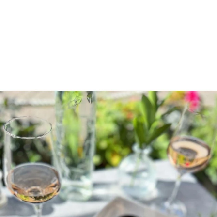
Gemenskap
Bee är en plats för gemenskap och nya möten. Här 
kan du umgås med vänner, familj eller träffa nya 
bekantskaper i en avslappnad miljö.