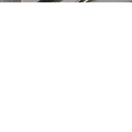
Vilka öppettider har ni?
01
Kan jag betala med kontanter hos er?
02
Är hundar välkomna?
03
Kan man boka bord för större 
04
sällskap?
Har ni regler om väskor?
05