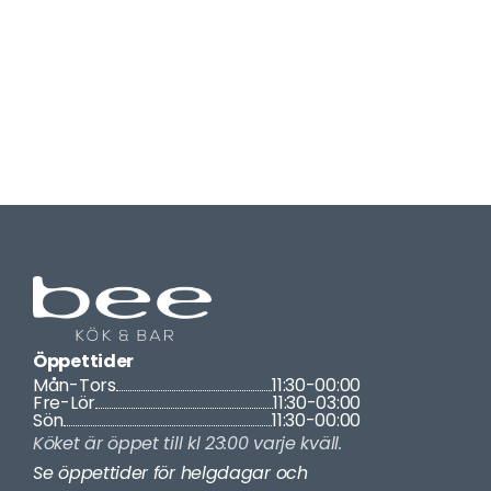
Enligt polisens ordningsregler så är det inte 
tillåtet att ta med väskor större än 
40x40x20 på nattklubben (23:00-03:00 fre-
lör).
Öppettider
Mån-Tors
11:30-00:00
Fre-Lör
11:30-03:00
Sön
11:30-00:00
Köket är öppet till kl 23:00 varje kväll. 
Se öppettider för helgdagar och 